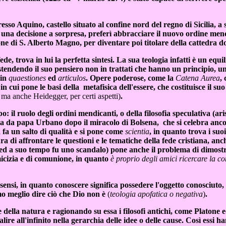
o Aquino, castello situato al confine nord del regno di Sicilia, a str
 una decisione a sorpresa, preferì abbracciare il nuovo ordine men
ione di S. Alberto Magno, per diventare poi titolare della cattedra 
ede, trova in lui la perfetta sintesi. La sua teologia infatti è un eq
distendendo il suo pensiero non in trattati che hanno un principio,
 in
quaestiones
ed
articulos
. Opere poderose, come la
Catena Aurea
,
 in cui pone le basi della metafisica dell'essere, che costituisce il s
 ma anche Heidegger, per certi aspetti)
.
l ruolo degli ordini mendicanti, o della filosofia speculativa (arist
uita da papa Urbano dopo il miracolo di Bolsena, che si celebra an
 fa un salto di qualità e si pone come
scientia
, in quanto trova i suoi
ra di affrontare le questioni e le tematiche della fede cristiana, anc
(ed a suo tempo fu uno scandalo) pone anche il problema di dimostrare
micizia e di comunione, in quanto
è proprio degli amici ricercare la 
 sensi, in quanto conoscere significa possedere l'oggetto conosciut
amo meglio dire ciò che Dio non è
(
teologia apofatica o negativa
)
.
 della natura e ragionando su essa i filosofi antichi, come Platone e
ire all'infinito nella gerarchia delle idee o delle cause. Così essi ha