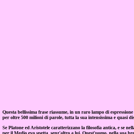
Questa bellissima frase riassume, in un raro lampo di espression
per oltre 500 milioni di parole, tutta la sua intensissima e quasi
Se Platone ed Aristotele caratterizzano la filosofia antica, e se ne
per il Medio evo spetta senz'altro a lui. Quest'uomo, nella sua brev