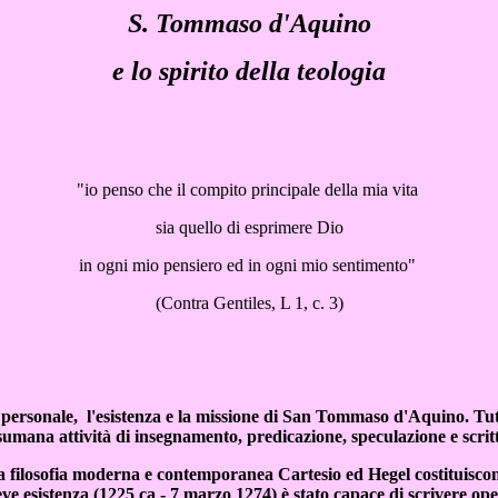
S. Tommaso d'Aquino
e lo spirito della teologia
"io penso che il compito principale della mia vita
sia quello di esprimere Dio
in ogni mio pensiero ed in ogni mio sentimento"
(Contra Gentiles, L 1, c. 3)
e personale, l'esistenza e la missione di San Tommaso d'Aquino. Tu
 disumana attività di insegnamento, predicazione, speculazione e sc
lla filosofia moderna e contemporanea Cartesio ed Hegel costituiscono 
e esistenza (1225 ca - 7 marzo 1274) è stato capace di scrivere opere