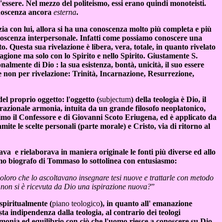
'essere. Nel mezzo del politeismo, essi erano quindi monoteisti.
onoscenza ancora
esterna
.
ia con lui, allora si ha una conoscenza molto più completa e più
noscenza interpersonale.
Infatti come possiamo conoscere una
. Questa sua rivelazione è libera, vera, totale, in quanto rivelato
gione ma solo con lo Spirito e nello Spirito. Giustamente S.
ionalmente di Dio : la sua esistenza, bontà, unicità, il suo essere
se non per rivelazione: Trinità, Incarnazione, Resurrezione,
el proprio oggetto: l'oggetto (
subjectum
) della teologia è Dio, il
 razionale armonia, intuita da un grande filosofo neoplatonico,
simo il Confessore e di Giovanni Scoto Eriugena, ed è applicato da
ramite le scelte personali (parte morale) e Cristo, via di ritorno al
a e rielaborava in maniera originale le fonti più diverse ed allo
imo biografo di Tommaso lo sottolinea con entusiasmo:
coloro che lo ascoltavano insegnare tesi nuove e trattarle con metodo
 non si è ricevuta da Dio una ispirazione nuova?
”
spiritualmente (
piano teologico
), in quanto all' emanazione
ta indipendenza dalla teologia, al contrario dei teologi
monia ed equilibrio con ciò che l'uomo riesce a conoscere su Dio.