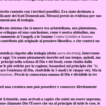
etto contatto con i territori pontifici. Era stato destinato a
dicante dei frati Domenicani. Messosi presto in evidenza per suo
domenicana di teologia.
uilibrato sistema che si muove tra aristotelismo, neo platonismo,
 uno sviluppo ed una conclusione, come è nostra abitudine, ma
 commento ai Vangeli, o le Summe
Contra Gentiles
e
Summa
uo contributo più originale al pensiero filosofico, e che conterà un
otelica) rispetto alla teologia (detta
sacra doctrina
)
. Intervenne
cor oggi. Un uomo pienamente inserito nel suo tempo, quindi, ma
 principi nella scienza di Dio e dei beati, come risulta dalla
he le più ostiche per la ragione, basandosi sul principio che
"la
 l'esistenza di Dio, risolvibile in 5 modi ( le cinque vie). Ma la
comunione
. Perciò la conoscenza umana di Dio è divisibile in tre
o, ed una creatura non può possedere e conoscere direttamente
d Aristotele, sono arrivati a capire che esiste un essere supremo,
nno chiamato Dio l'Essere che sta al principio di tutte le cose, le