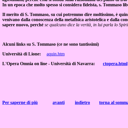
In un epoca che molto spesso si considera fideista, s. Tommaso liber
Il merito di S. Tommaso, su cui potremmo dire moltissimo, è quindi 
venivano dalla conoscenza della metafisica aristotelica e dalla con
sapere nuovo, perché
se qualcuno dice la verità, in lui parla lo Spir
Alcuni links su S. Tommaso (ce ne sono tantissimi)
Università di Lione:
aquin.htm
L'Opera Omnia on line - Università di Navarra:
ctopera.html
Per saperne di più
avanti
indietro
torna al somm