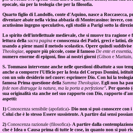
epocale, sia per la teologia che per la filosofia.
Quarto figlio di Landolfo, conte d'Aquino, nasce a Roccasecca, press
diventare abate nella vicina abbazia di Montecassino: invece, con
acutissimo ingegno speculativo, egli studiò a Parigi sotto la direz
Lo spirito dell'intellettuale medievale, che si muove tra ragione e f
lettura della
sacra pagina
e conoscenza dei Padri, greci e latini, 
usando a piene mani il metodo scolastico. Opere quindi suddivise
Theologiae
,
oppure più piccole, come il famoso
De ente et essentia
,
numero enorme di epigoni, fino ai nostri giorni
(Gilson e Maritain,
S. Tommaso intervenne anche nelle questioni dibattute a suo tempo: i
anche a comporre l'Ufficio per la festa del Corpus Domini, istit
con un solo desiderio nel cuore: esprimere Dio. Con lui la teologia
famosa Prima questione della
Summa Theologiae
. Egli non ha pau
fede non distrugge la natura, ma la porta a perfezione"
. Per questo 
sua originalità sta anche nel suo rapporto con Dio, rapporto d'a
aspetti:
1)
Conoscenza sensibile (apofatica)
- Dio non si può conoscere con i
Colui che è lo stesso Essere sussistente. A partire dai sensi possi
2)
Conoscenza razionale (filosofica)
- A partire dalla contemplazione
che è Idea o Causa prima di tutte le cose, in quanto non si può risal