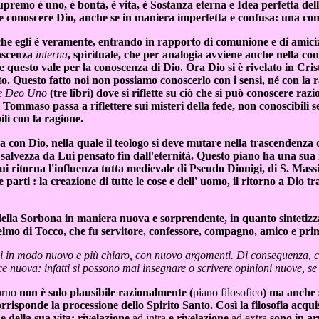
upremo è uno, è bontà, è vita, è Sostanza eterna e Idea perfetta dell
ze conoscere Dio, anche se in maniera imperfetta e confusa: una c
che egli è veramente, entrando in rapporto di comunione e di amiciz
noscenza
interna
, spirituale, che per analogia avviene anche nella co
questo vale per la conoscenza di Dio. Ora Dio si è rivelato in Cristo
. Questo fatto noi non possiamo conoscerlo con i sensi, né con la ra
e Deo Uno
(tre libri) dove si riflette su ciò che si può conoscere raz
Tommaso passa a riflettere sui misteri della fede, non conoscibili 
ili con la ragione.
a con Dio, nella quale il teologo si deve mutare nella trascendenza d
 salvezza da Lui pensato fin dall'eternità. Questo piano ha una sua
ui ritorna l'influenza tutta medievale di Pseudo Dionigi, di S. Mas
re parti : la creazione di tutte le cose e dell' uomo, il ritorno a Dio t
ella Sorbona in maniera nuova e sorprendente, in quanto sintetizzav
ielmo di Tocco, che fu servitore, confessore, compagno, amico e pr
tioni in modo nuovo e più chiaro, con nuovo argomenti. Di conseguenza, 
e nuova: infatti si possono mai insegnare o scrivere opinioni nuove, se
orno
non è solo plausibile razionalmente (
piano filosofico
) ma anche 
isponde la processione dello Spirito Santo. Così la filosofia acquis
 e della sua vita: rivelazione
ad intra
e rivelazione
ad extra
sono in ar