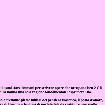
tti i suoi sforzi immani per scrivere opere che occupano ben 2 CD
rittura hanno una sola ragione fondamentale: esprimere Dio.
altrettante pietre miliari del pensiero filosofico, il posto d'onore,
 di filosofia e teologia di portata tale da costituire una svolta