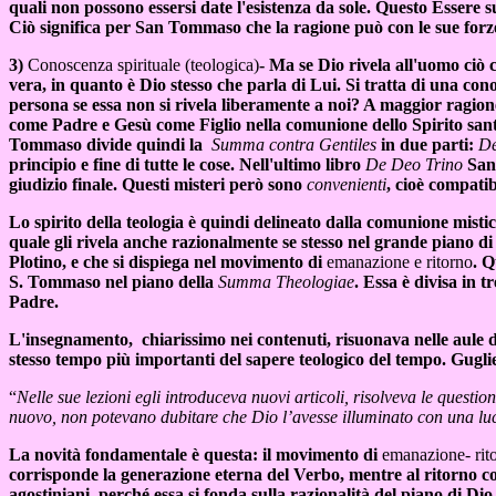
quali non possono essersi date l'esistenza da sole. Questo Essere s
Ciò significa per San Tommaso che la ragione può con le sue for
3)
Conoscenza spirituale (teologica)
- Ma se Dio rivela all'uomo ciò 
vera, in quanto è Dio stesso che parla di Lui. Si tratta di una co
persona se essa non si rivela liberamente a noi? A maggior ragione 
come Padre e Gesù come Figlio nella comunione dello Spirito santo
Tommaso divide quindi la
Summa contra Gentiles
in due parti:
D
principio e fine di tutte le cose. Nell'ultimo libro
De Deo Trino
San 
giudizio finale. Questi misteri però sono
convenienti
, cioè compatib
Lo spirito della teologia è quindi delineato dalla comunione mistic
quale gli rivela anche razionalmente se stesso nel grande piano di
Plotino, e che si dispiega nel movimento di
emanazione e ritorno
. Q
S. Tommaso nel piano della
Summa Theologiae
. Essa è divisa in t
Padre.
L'insegnamento, chiarissimo nei contenuti, risuonava nelle aule d
stesso tempo più importanti del sapere teologico del tempo. Gugl
“
Nelle sue lezioni egli introduceva nuovi articoli, risolveva le ques
nuovo, non potevano dubitare che Dio l’avesse illuminato con una luc
La novità fondamentale è questa: il movimento di
emanazione- rit
corrisponde la generazione eterna del Verbo, mentre al ritorno corr
agostiniani, perché essa si fonda sulla razionalità del piano di Dio