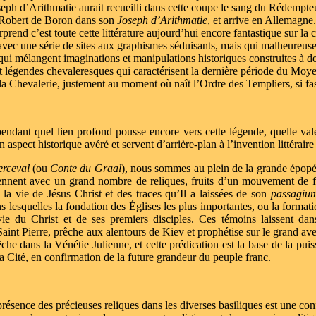
 Joseph d’Arithmatie aurait recueilli dans cette coupe le sang du Rédempt
r Robert de Boron dans son
Joseph d’Arithmatie
, et arrive en Allemagne
end c’est toute cette littérature aujourd’hui encore fantastique sur la 
 avec une série de sites aux graphismes séduisants, mais qui malheureus
ui mélangent imaginations et manipulations historiques construites à 
 légendes chevaleresques qui caractérisent la dernière période du Moye
 la Chevalerie, justement au moment où naît l’Ordre des Templiers, si fa
pendant quel lien profond pousse encore vers cette légende, quelle val
aspect historique avéré et servent d’arrière-plan à l’invention littérair
erceval
(ou
Conte du Graal
), nous sommes au plein de la grande épopée 
iennent avec un grand nombre de reliques, fruits d’un mouvement de f
la vie de Jésus Christ et des traces qu’Il a laissées de son
passagiu
lesquelles la fondation des Églises les plus importantes, ou la formation
ie du Christ et de ses premiers disciples. Ces témoins laissent dan
Saint Pierre, prêche aux alentours de Kiev et prophétise sur le grand ave
che dans la Vénétie Julienne, et cette prédication est la base de la pu
la Cité, en confirmation de la future grandeur du peuple franc.
résence des précieuses reliques dans les diverses basiliques est une conf