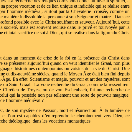
ues. La recherche des reliques correspond donc, au niveau spirituel, à
a propre vocation et de ce lien unique et indicible qui se réalise entre
u par l’homme médiéval, surtout par la Chevalerie
croisée, comme un
 de manière indissoluble la personne à son Seigneur et maître.
Dans ce
rofond possible avec le Christ souffrant et sauveur. Aujourd’hui, cette
 la société, mais est souvent recluse dans le privé et fourvoyée par la
et total sacrifice de soi à Dieu, qui se réalise dans la figure du Christ
ent dans un moment de crise de la foi en la présence du Christ dans
re se présenter aujourd’hui quand on veut identifier le Graal, non plus
nages historiques contemporains ou voisins de la vie du Christ. Une
ème et dix-neuvième siècles, quand le Moyen Âge était bien fini depuis
Âge. En effet, Scientisme et magie, pouvoir et art des mystères, sont
de du Saint Graal.
La vraie recherche du Graal, comme la ressentirent
de Chrétien de Troyes, ou de von Eschenbach, fut une recherche de
ur celui qui la possède non pas tellement une sorte de pouvoir magique,
it de l’homme médiéval ?
ist, de son mystère de Passion, mort et résurrection. À la lumière de
re, et l’on est capables d’entreprendre le cheminement vers Dieu, ce
che théologique, dans les vocations monastiques.