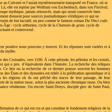
eur au Calvaire et l’aurait mystérieusement transporté en France, où se
. Là, elle est reprise par Wolfram von Eschenbach, dans son
Parzival
,
coupe mythique, jamais retrouvée, mais qui serait conservée bien
ement donnent pour sources journalistiques véridiques ce qui ne
dessein de but lucratif, un peu comme le fameux roman
Da Vinci code
.
n-Âge : cycle arthurien, cycle de la
Chanson de geste
, cycle de
scinant et controversé.
eur positive nous pouvons y trouver. Et les réponses sont variées et à
e du mythe.
des Croisades, vers 1190. À cette période, les pèlerins et les croisés,
oi qui a peu
d’équivalents dans l’histoire. La recherche des reliques
m
.
Ce lien ou la recherche de ce dernier pousse souvent les hommes
 des États et des dynasties est reliée à la prédication apostolique et à
s les régions où ils ont prêché des traces de leur passage, de leur
nir de la nation russe, selon la plus ancienne chronique russe. Ou bien
issance vénitienne. Ou encore Saint Denys, disciple grec de Saint Paul,
irmation de ce qui est cru et qui constitue le fondement religieux de la