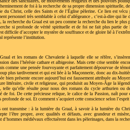
sance des sanctuaires, de mouvements religieux et des pouvoirs politiq
heminement de foi à la recherche de sa propre dimension spirituelle, de s
ie du Christ, celle des Saints et de l’Église pèlerine. Ce lien est véc
ent personnel très semblable à celui d’allégeance , c’est-à-dire qui lie
, la recherche du Graal est un peu comme la recherche du lien le plus p
erche si profonde de vérité spirituelle et de foi ne fait plus partie de
difficile d’accepter le mystère de souffrance et de gloire lié à l’extrême 
l représente l’institution.
Graal et les romans de Chevalerie à laquelle elle se réfère, s’insèr
ssion dans l’hérésie cathare et albigeoise. Mais cette crise semble enco
ais comme une pensée fourvoyante et parfaitement dépourvue de témoig
up plus tardivement et qui est liée à la Maçonnerie, donc au dix-huiti
sée bien présente encore aujourd’hui est faussement attribuée au Moyen-
ure littéraire, civile et religieuse, qui produisit au Moyen-Âge la légen
, telle qu’elle résulte pour nous des romans du cycle arthurien ou 
ité de foi. De cette précieuse relique, le calice de la Passion, naît po
s profonde de soi. Et comment s’acquiert cette conscience selon l’espr
s ont transmise : à la lumière du Graal, à savoir à la lumière du Chr
cepte l’être propre, avec qualités et défauts, avec grandeur et misè
 d’hommes médiévaux effectuèrent dans les pèlerinages, dans la recher