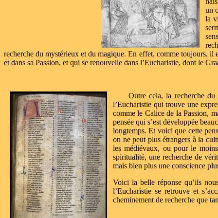
nais
un c
la v
serm
sens
rech
recherche du mystérieux et du magique. En effet, comme toujours, il est 
et dans sa Passion, et qui se renouvelle dans l’Eucharistie, dont le Graa
Outre cela, la recherche du 
l’Eucharistie qui trouve une expre
comme le Calice de la Passion, m
pensée qui s’est développée beauco
longtemps. Et voici que cette pen
on ne peut plus étrangers à la cult
les médiévaux, ou pour le moins
spiritualité, une recherche de vér
mais bien plus une conscience plu
Voici la belle réponse qu’ils nou
l’Eucharistie se retrouve et s’ac
cheminement de recherche que tant