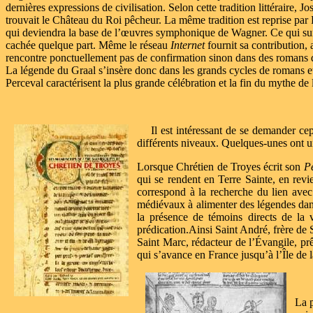
dernières expressions de civilisation. Selon cette tradition littéraire,
trouvait le Château du Roi pêcheur. La même tradition est reprise pa
qui deviendra la base de l’œuvres symphonique de Wagner. Ce qui surpr
cachée quelque part. Même le réseau
Internet
fournit sa contribution,
rencontre ponctuellement pas de confirmation sinon dans des romans q
La légende du Graal s’insère donc dans les grands cycles de romans et
Perceval caractérisent la plus grande célébration et la fin du mythe de
Il est intéressant de se demander ce
différents niveaux. Quelques-unes ont un 
Lorsque Chrétien de Troyes écrit son
P
qui se rendent en Terre Sainte, en rev
correspond à la recherche du lien avec 
médiévaux à alimenter des légendes dans 
la présence de témoins directs de la v
prédication.
Ainsi Saint André, frère de 
Saint Marc, rédacteur de l’Évangile, prê
qui s’avance en France jusqu’à l’Île de 
La p