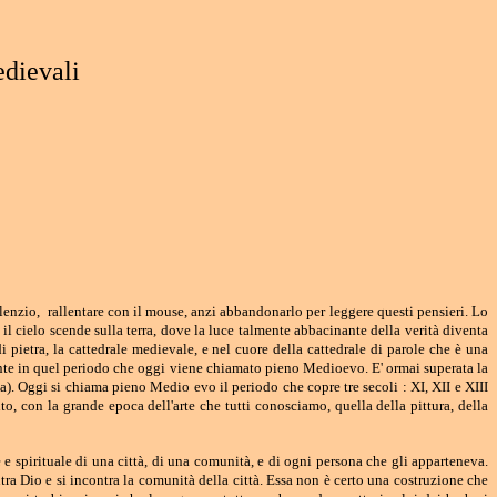
edievali
ilenzio, rallentare con il mouse, anzi abbandonarlo per leggere questi pensieri. Lo
e il cielo scende sulla terra, dove la luce talmente abbacinante della verità diventa
 pietra, la cattedrale medievale, e nel cuore della cattedrale di parole che è una
ente in quel periodo che oggi viene chiamato pieno Medioevo. E' ormai superata la
). Oggi si chiama pieno Medio evo il periodo che copre tre secoli : XI, XII e XIII
nto, con la grande epoca dell'arte che tutti conosciamo, quella della pittura, della
e e spirituale di una città, di una comunità, e di ogni persona che gli apparteneva.
contra Dio e si incontra la comunità della città. Essa non è certo una costruzione che