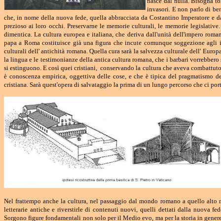
nasce dal nulla. Bisogna to
invasori. E non parlo di be
che, in nome della nuova fede, quella abbracciata da Costantino Imperatore e d
prezioso ai loro occhi. Preservarne le memorie culturali, le memorie legislativ
dimentica. La cultura europea e italiana, che deriva dall'unità dell'impero roman
papa a Roma costituisce già una figura che incute comunque soggezione agli i
culturali dell' antichità romana. Quella cura sarà la salvezza culturale dell' Eur
la lingua e le testimonianze della antica cultura romana, che i barbari vorrebbero s
si estinguono. E così quei cristiani, conservando la cultura che aveva combattuto c
è conoscenza empirica, oggettiva delle cose, e che è tipica del pragmatismo dei 
cristiana. Sarà quest'opera di salvataggio la prima di un lungo percorso che ci por
Nel frattempo anche la cultura, nel passaggio dal mondo romano a quello alto me
letterarie antiche e riverstirle di contenuti nuovi, quelli dettati dalla nuova fe
Sorgono figure fondamentali non solo per il Medio evo, ma per la storia in gener