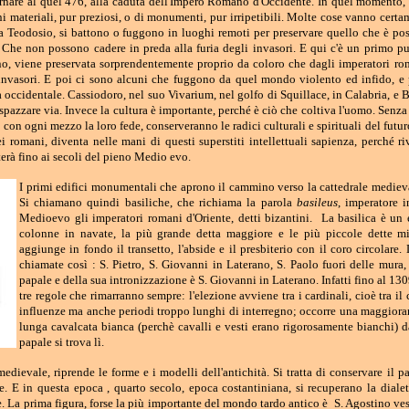
rnare al quel 476, alla caduta dell'Impero Romano d'Occidente. In quel momento, e
ni materiali, pur preziosi, o di monumenti, pur irripetibili. Molte cose vanno certa
a Teodosio, si battono o fuggono in luoghi remoti per preservare quello che è po
e. Che non possono cadere in preda alla furia degli invasori. E qui c'è un primo p
o, viene preservata sorprendentemente proprio da coloro che dagli imperatori romani
nvasori. E poi ci sono alcuni che fuggono da quel mondo violento ed infido, e 
opa occidentale. Cassiodoro, nel suo Vivarium, nel golfo di Squillace, in Calabria,
pazzare via. Invece la cultura è importante, perché è ciò che coltiva l'uomo. Senza c
on ogni mezzo la loro fede, conserveranno le radici culturali e spirituali del futur
romani, diventa nelle mani di questi superstiti intellettuali sapienza, perché riv
terà fino ai secoli del pieno Medio evo.
I primi edifici monumentali che aprono il cammino verso la cattedrale mediev
Si chiamano quindi basiliche, che richiama la parola
basileus
, imperatore 
Medioevo gli imperatori romani d'Oriente, detti bizantini. La basilica è un e
colonne in navate, la più grande detta maggiore e le più piccole dette mi
aggiunge in fondo il transetto, l'abside e il presbiterio con il coro circola
chiamate così : S. Pietro, S. Giovanni in Laterano, S. Paolo fuori delle mur
papale e della sua intronizzazione è S. Giovanni in Laterano. Infatti fino al 1309
tre regole che rimarranno sempre: l'elezione avviene tra i cardinali, cioè tra i
influenze ma anche periodi troppo lunghi di interregno; occorre una maggioranza
lunga cavalcata bianca (perchè cavalli e vesti erano rigorosamente bianchi) dal
papale si trova lì.
dievale, riprende le forme e i modelli dell'antichità. Si
tratta di conservare il pa
de. E in questa epoca , quarto secolo, epoca costantiniana, si recuperano la dialett
e. La prima figura, forse la più importante del mondo tardo antico è
S. Agostino
ves