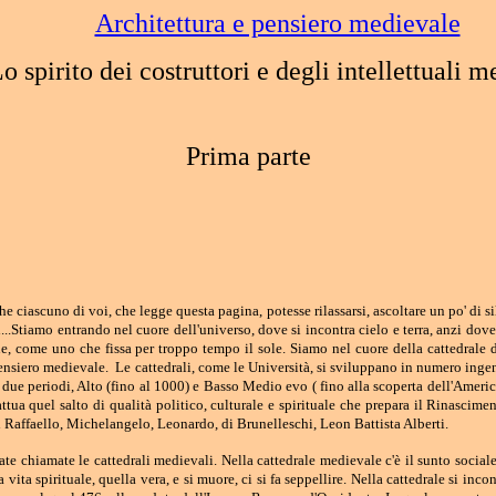
Architettura e pensiero medievale
o spirito dei costruttori e degli intellettuali m
Prima parte
 ciascuno di voi, che legge questa pagina, potesse rilassarsi, ascoltare un po' di s
gi...Stiamo entrando nel cuore dell'universo, dove si incontra cielo e terra, anzi dov
ne, come uno che fissa per troppo tempo il sole. Siamo nel cuore della cattedrale di
ensiero medievale. Le cattedrali, come le Università, si sviluppano in numero ing
due periodi, Alto (fino al 1000) e Basso Medio evo ( fino alla scoperta dell'America
 attua quel salto di qualità politico, culturale e spirituale che prepara il Rinascime
 di Raffaello, Michelangelo, Leonardo, di Brunelleschi, Leon Battista Alberti.
tate chiamate le cattedrali medievali. Nella cattedrale medievale c'è il sunto social
a vita spirituale, quella vera, e si muore, ci si fa seppellire. Nella cattedrale si in