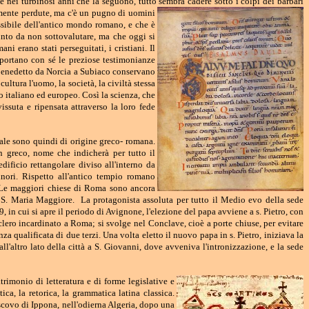
 nei turbinosi anni che la seguono, tutto sembra cadere sotto i colpi dei barbari
mente perdute,
ma c'è un pugno di uomini
ssibile dell'antico mondo romano, e che è
unto da non sottovalutare, ma che oggi si
 erano stati perseguitati, i cristiani. Il
portano con sé le preziose testimonianze
 e Benedetto da Norcia a Subiaco conservano
ultura l'uomo, la società, la civiltà stessa
o italiano ed europeo. Così la scienza, che
issuta e ripensata attraverso la loro fede
ale sono quindi di origine greco- romana.
in greco, nome che indicherà per tutto il
dificio rettangolare diviso all'interno da
nori. Rispetto all'antico tempio romano
re. Le maggiori chiese di Roma sono ancora
a, S. Maria Maggiore. La protagonista assoluta per tutto il Medio evo della sede
, in cui si apre il periodo di Avignone, l'elezione del papa avviene a s. Pietro, con
l clero incardinato a Roma; si svolge nel Conclave, cioè a porte chiuse, per evitare
 qualificata di due terzi. Una volta eletto il nuovo papa in s. Pietro, iniziava la
l'altro lato della città a S. Giovanni, dove avveniva l'intronizzazione, e la sede
trimonio di letteratura e di forme legislative e
ica, la retorica, la grammatica latina classica.
covo di Ippona, nell'odierna Algeria, dopo una